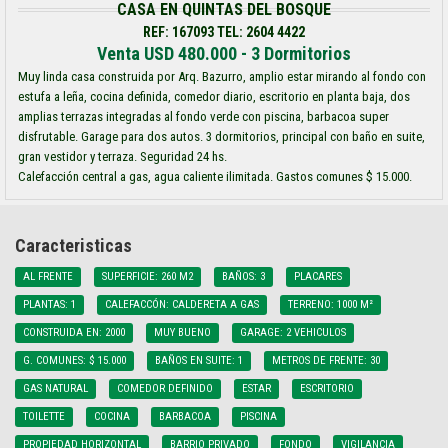
CASA EN QUINTAS DEL BOSQUE
REF: 167093 TEL: 2604 4422
Venta USD 480.000 - 3 Dormitorios
Muy linda casa construida por Arq. Bazurro, amplio estar mirando al fondo con
estufa a leña, cocina definida, comedor diario, escritorio en planta baja, dos
amplias terrazas integradas al fondo verde con piscina, barbacoa super
disfrutable. Garage para dos autos. 3 dormitorios, principal con baño en suite,
gran vestidor y terraza. Seguridad 24 hs.
Calefacción central a gas, agua caliente ilimitada. Gastos comunes $ 15.000.
Caracteristicas
AL FRENTE
SUPERFICIE: 260 M2
BAÑOS: 3
PLACARES
PLANTAS: 1
CALEFACCÓN: CALDERETA A GAS
TERRENO: 1000 M²
CONSTRUIDA EN: 2000
MUY BUENO
GARAGE: 2 VEHICULOS
G. COMUNES: $ 15.000
BAÑOS EN SUITE: 1
METROS DE FRENTE: 30
GAS NATURAL
COMEDOR DEFINIDO
ESTAR
ESCRITORIO
TOILETTE
COCINA
BARBACOA
PISCINA
PROPIEDAD HORIZONTAL
BARRIO PRIVADO
FONDO
VIGILANCIA