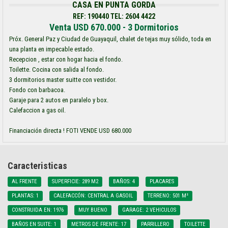
CASA EN PUNTA GORDA
REF: 190440 TEL: 2604 4422
Venta USD 670.000 - 3 Dormitorios
Próx. General Paz y Ciudad de Guayaquil, chalet de tejas muy sólido, toda en
una planta en impecable estado.
Recepcion , estar con hogar hacia el fondo.
Toilette. Cocina con salida al fondo.
3 dormitorios master suitte con vestidor.
Fondo con barbacoa.
Garaje para 2 autos en paralelo y box.
Calefaccion a gas oil.
Financiación directa ! FOTI VENDE USD 680.000
Caracteristicas
AL FRENTE
SUPERFICIE: 289 M2
BAÑOS: 4
PLACARES
PLANTAS: 1
CALEFACCÓN: CENTRAL A GASOIL
TERRENO: 501 M²
CONSTRUIDA EN: 1976
MUY BUENO
GARAGE: 2 VEHICULOS
BAÑOS EN SUITE: 1
METROS DE FRENTE: 17
PARRILLERO
TOILETTE