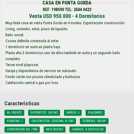
CASA EN PUNTA GORDA
REF: 198590 TEL: 2604 4422
Venta USD 950.000 - 4 Dormitorios
Muy linda casa en venta Punta Gorda en 4 niveles. Espectacular construcción.
Living, comedor, estar, pisos de lapacho.
Baño social.
Cocina definida conectada al estar.
1 dormitorio en suite en planta baja.
Planta alta 3 dormitorios uno de ellos también en suite y un segundo baño
completo.
Tercer nivel playroom.
Garaje y dependencia de servicio en subsuelo.
Fondo verde con piscina climatizada y barbacoa.
Calefacción central a gas por losa.
Caracteristicas
AL FRENTE
SUPERFICIE: 550 M2
BAÑOS: 5
PLACARES
PLANTAS: 1
CALEFACCÓN: CENTRAL A GAS
TERRENO: 583 M²
CONSTRUIDA EN: 1986
MUY BUENO
GARAGE: 4 VEHICULOS