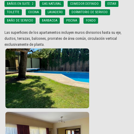
BAÑOS EN SUITE: 2
GAS NATURAL
COMEDOR DEFINIDO
ESTAR
TOILETTE
COCINA
LAVADERO
DORMITORIO DE SERVICIO
BAÑO DE SERVICIO
BARBACOA
PISCINA
FONDO
Las superficies de los apartamentos incluyen muros divisorios hasta su eje,
ductos, terrazas, balcones, prorrateo de área común, circulación vertical
exclusivamente de planta.